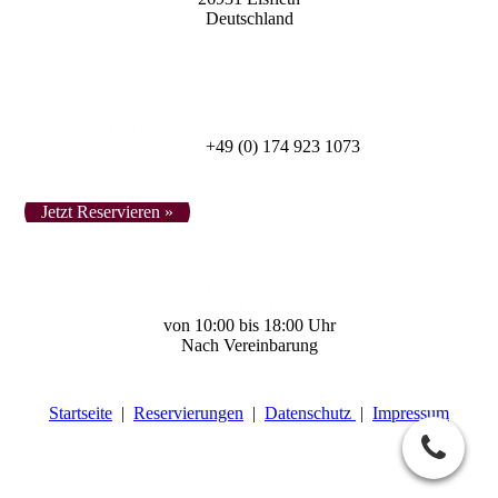
Deutschland
Kontakt
Platzverwaltung:
Herr Wilhelm Herlyn
Telefon:
+49 (0) 174 923 1073
info@camping-am-weserstrand.de
Jetzt Reservieren »
Erreich­bar­keit
Montag - Freitag
von 10:00 bis 18:00 Uhr
Nach Vereinbarung
Startseite
|
Reservierungen
|
Datenschutz
|
Impressum